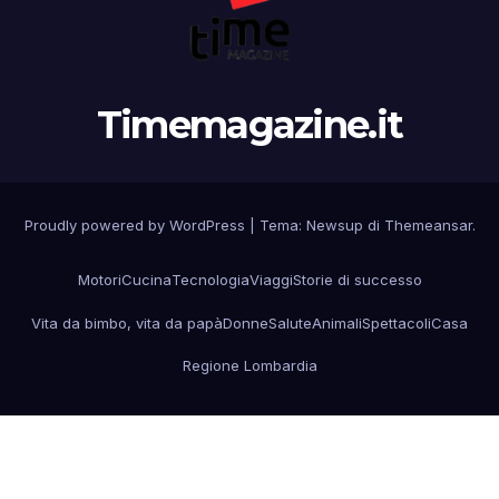
Timemagazine.it
Proudly powered by WordPress
|
Tema:
Newsup
di
Themeansar
.
Motori
Cucina
Tecnologia
Viaggi
Storie di successo
Vita da bimbo, vita da papà
Donne
Salute
Animali
Spettacoli
Casa
Regione Lombardia