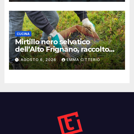
CUCINA
Mirtillo nero selvatico
dell’Alto Frignano, raccolto
buono e clima da monitorare
AGOSTO 6, 2026
EMMA CITTERIO