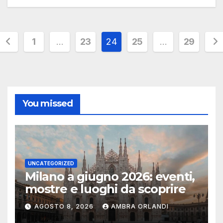
Paginazione
1
…
23
24
25
…
29
degli
articoli
You missed
UNCATEGORIZED
Milano a giugno 2026: eventi,
mostre e luoghi da scoprire
AGOSTO 8, 2026
AMBRA ORLANDI