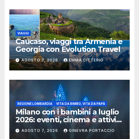
VIAGGI
Caucaso, viaggi tra Armenia e
Georgia con Evolution Travel
AGOSTO 7, 2026
EMMA CITTERIO
REGIONE LOMBARDIA
VITA DA BIMBO, VITA DA PAPÀ
Milano con i bambini a luglio
2026: eventi, cinema e attività
per famiglie
AGOSTO 7, 2026
GINEVRA PORTACCIO